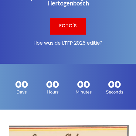
Hertogenbosch
FOTO'S
Hoe was de LTFP 2026 editie?
00
00
00
00
Days
Hours
Minutes
Seconds