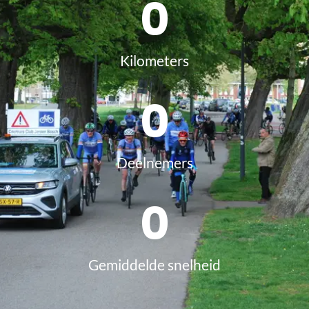
0
Kilometers
0
Deelnemers
0
Gemiddelde snelheid