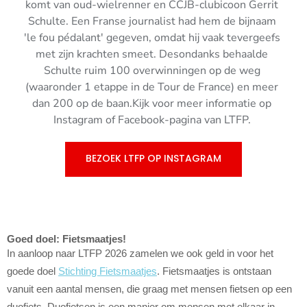
komt van oud-wielrenner en CCJB-clubicoon Gerrit
Schulte. Een Franse journalist had hem de bijnaam
'le fou pédalant' gegeven, omdat hij vaak tevergeefs
met zijn krachten smeet. Desondanks behaalde
Schulte ruim 100 overwinningen op de weg
(waaronder 1 etappe in de Tour de France) en meer
dan 200 op de baan.Kijk voor meer informatie op
Instagram
of
Facebook-pagina
van LTFP.
BEZOEK LTFP OP INSTAGRAM
Goed doel: Fietsmaatjes!
In aanloop naar LTFP 2026 zamelen we ook geld in voor het
goede doel
Stichting Fietsmaatjes
. Fietsmaatjes is ontstaan
vanuit een aantal mensen, die graag met mensen fietsen op een
duofiets. Duofietsen is een manier om mensen met elkaar in