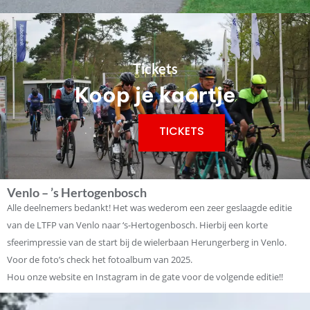
Tickets
Koop je kaartje
TICKETS
Venlo – ’s Hertogenbosch
Alle deelnemers bedankt! Het was wederom een zeer geslaagde editie
van de LTFP van Venlo naar ‘s-Hertogenbosch. Hierbij een korte
sfeerimpressie van de start bij de wielerbaan Herungerberg in Venlo.
Voor de foto’s check het fotoalbum van 2025.
Hou onze website en Instagram in de gate voor de volgende editie!!